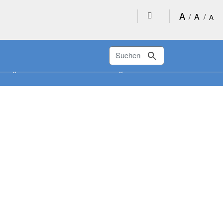
A
/
A
/
A
Suchen
ltungen
Raumbuchung