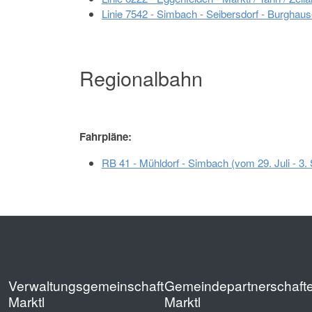
Linie 7542 - Simbach - Seibersdorf - Burghau
Regionalbahn
Fahrpläne:
RB 41 - Mühldorf - Simbach (vom 29. Juli - 3
Verwaltungsgemeinschaft
Gemeindepartnerschaft
Marktl
Marktl