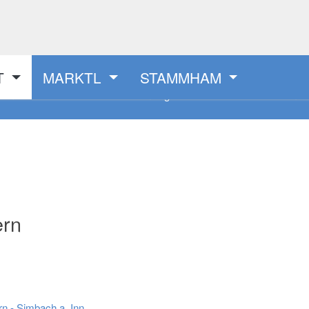
T
MARKTL
STAMMHAM
smelder
Behördenwegweiser
Veransta
ern
arn - Simbach a. Inn