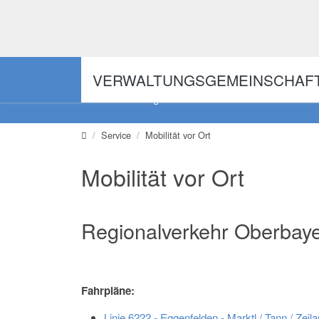
Direkt zur Hauptnavigation springen
Direkt zum Inhalt springen
VERWALTUNGSGEMEINSCHAF
Digitales Amt
Schaden
Verwaltungsgemeinschaft
Service
Mobilität vor Ort
Mobilität vor Ort
Regionalverkehr Oberbay
Fahrpläne:
Linie 6222 - Eggenfelden - Marktl / Tann / Zeil