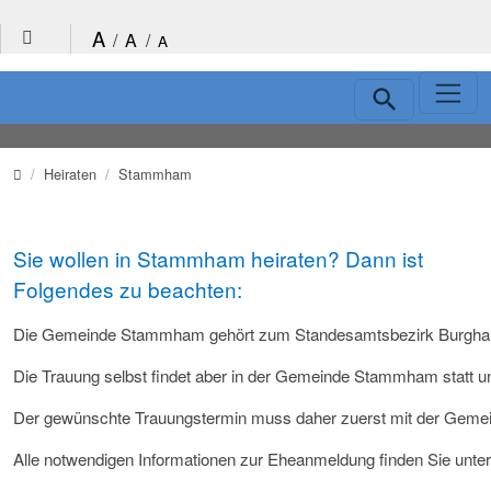
Direkt zur Hauptnavigation springen
Direkt zum Inhalt springen
A
/
A
/
A
Schnellnavigation
Verwaltungsgemeinschaft
Heiraten
Stammham
Sie wollen in Stammham heiraten? Dann ist
Folgendes zu beachten:
Die Gemeinde Stammham gehört zum Standesamtsbezirk Burgha
Die Trauung selbst findet aber in der Gemeinde Stammham statt u
Der gewünschte Trauungstermin muss daher zuerst mit der Geme
Alle notwendigen Informationen zur Eheanmeldung finden Sie unt