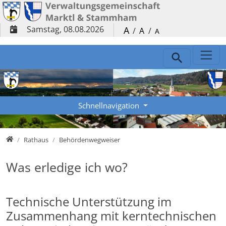
Direkt zur Hauptnavigation springen
Direkt zum Inhalt springen
Samstag, 08.08.2026
A
/
A
/
A
Schnellnavigation
Verwaltungsgemeinschaft
Rathaus
Behördenwegweiser
Was erledige ich wo?
Technische Unterstützung im
Zusammenhang mit kerntechnischen