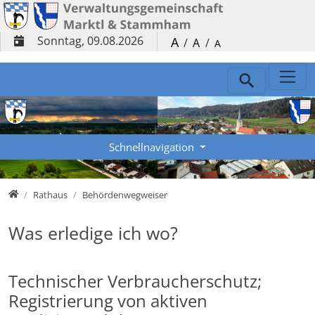
Direkt zur Hauptnavigation springen
Direkt zum Inhalt springen
Sonntag, 09.08.2026
A
/
A
/
A
Schnellnavigation
Verwaltungsgemeinschaft
Rathaus
Behördenwegweiser
Was erledige ich wo?
Technischer Verbraucherschutz;
Registrierung von aktiven