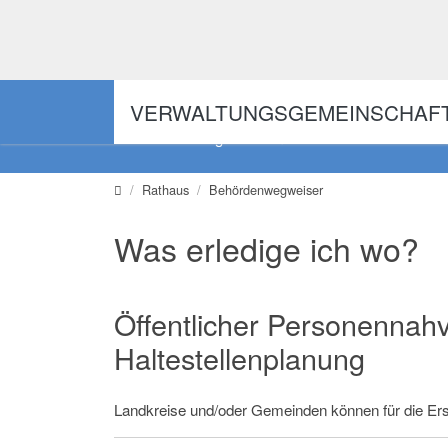
Direkt zur Hauptnavigation springen
Direkt zum Inhalt springen
VERWALTUNGSGEMEINSCHAF
Digitales Amt
Schaden
Verwaltungsgemeinschaft
Rathaus
Behördenwegweiser
Was erledige ich wo?
Öffentlicher Personennahv
Haltestellenplanung
Landkreise und/oder Gemeinden können für die Ers