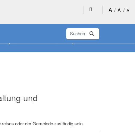
A
/
A
/
A
Suchen
ltungen
Raumbuchung
altung und
kreises oder der Gemeinde zuständig sein.