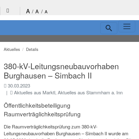
Direkt zur Hauptnavigation springen
Direkt zum Inhalt springen
A
/
A
/
A
Schnellnavigation
Aktuelles
Details
380-kV-Leitungsneubauvorhaben
Burghausen – Simbach II
30.03.2023
Aktuelles aus Marktl, Aktuelles aus Stammham a. Inn
Öffentlichkeitsbeteiligung
Raumverträglichkeitsprüfung
Die Raumverträglichkeitsprüfung zum 380-kV-
Leitungsneubauvorhaben Burghausen – Simbach II wurde am